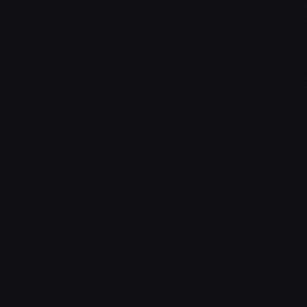
L'essentiel du gaming, streaming & esport. Guides, calendrier
esport, actualités.