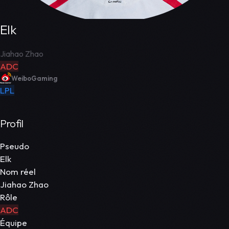
Elk
Jiahao Zhao
ADC
WeiboGaming
LPL
Profil
Pseudo
Elk
Nom réel
Jiahao Zhao
Rôle
ADC
Équipe