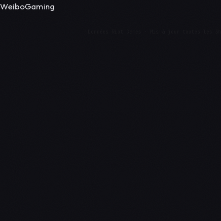
WeiboGaming
Données Riot Games · Mis à jour toutes les 3h