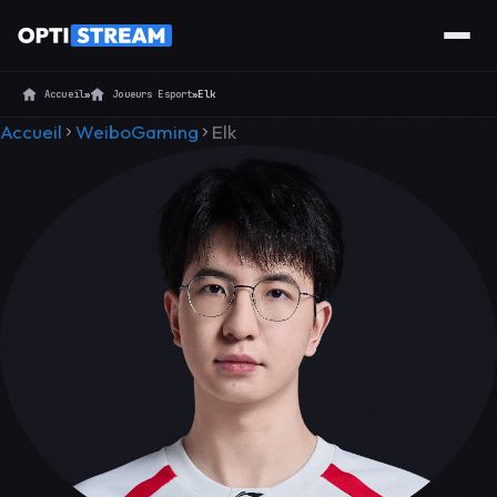
Accueil
»
Joueurs Esport
»
Elk
Accueil
WeiboGaming
Elk