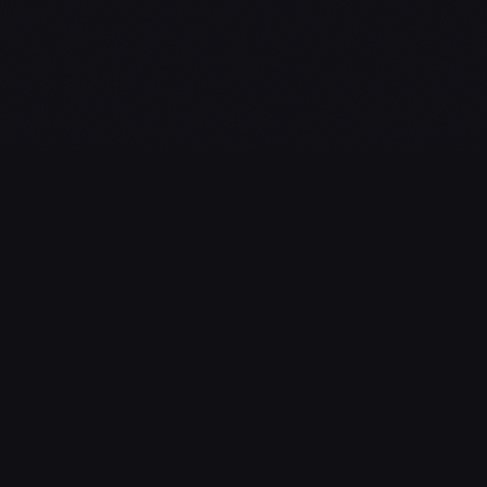
L'essentiel du gaming, streaming & esport. Guides, calendrier
esport, actualités.