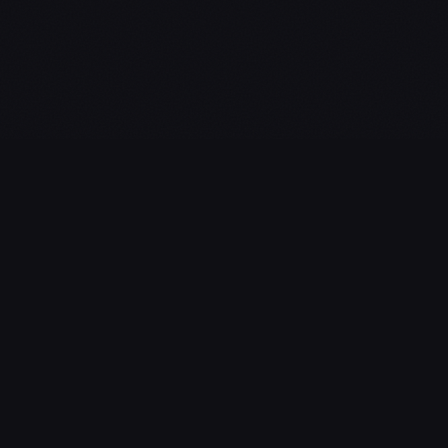
L'essentiel du gaming, streaming & esport. Guides, calendrier
esport, actualités.