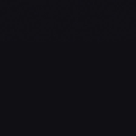
L'essentiel du gaming, streaming & esport. Guides, calendrier
esport, actualités.