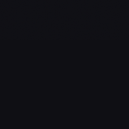
L'essentiel du gaming, streaming & esport. Guides, calendrier
esport, actualités.