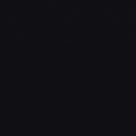
L'essentiel du gaming, streaming & esport. Guides, calendrier
esport, actualités.