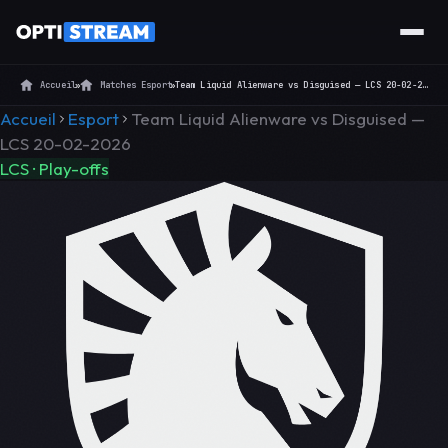
Accueil
»
Matches Esport
»
Team Liquid Alienware vs Disguised — LCS 20-02-2026
Accueil
Esport
Team Liquid Alienware vs Disguised —
LCS 20-02-2026
LCS · Play-offs