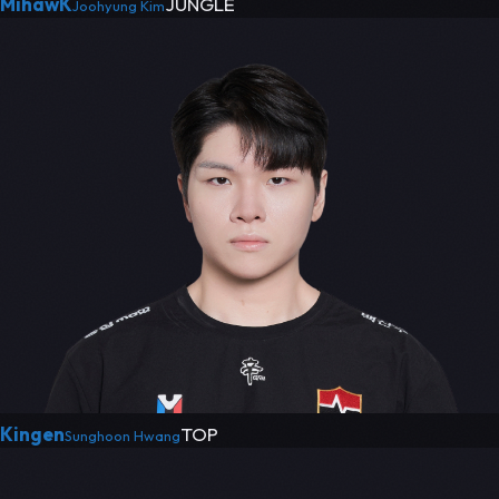
MihawK
JUNGLE
Joohyung Kim
Kingen
TOP
Sunghoon Hwang