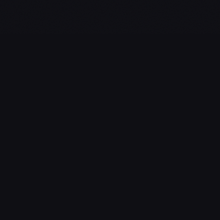
L'essentiel du gaming, streaming & esport. Guides, calendrier
esport, actualités.
NAVIGATION