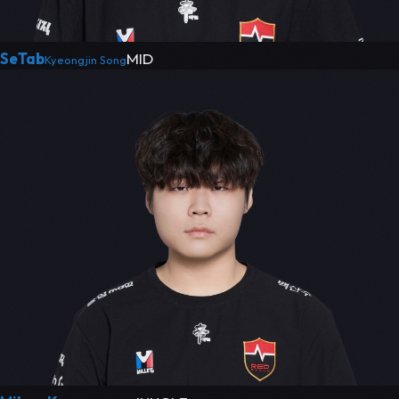
SeTab
MID
Kyeongjin Song