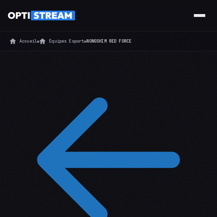
Accueil
»
Équipes Esport
»
NONGSHIM RED FORCE