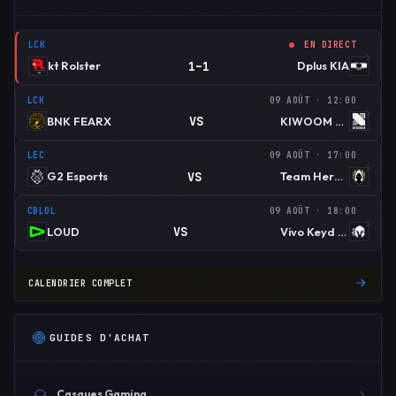
LCK
EN DIRECT
1–1
kt Rolster
Dplus KIA
LCK
09 AOÛT · 12:00
VS
BNK FEARX
KIWOOM DRX
LEC
09 AOÛT · 17:00
VS
G2 Esports
Team Heretics
CBLOL
09 AOÛT · 18:00
VS
LOUD
Vivo Keyd Stars
CALENDRIER COMPLET
GUIDES D'ACHAT
Casques Gaming