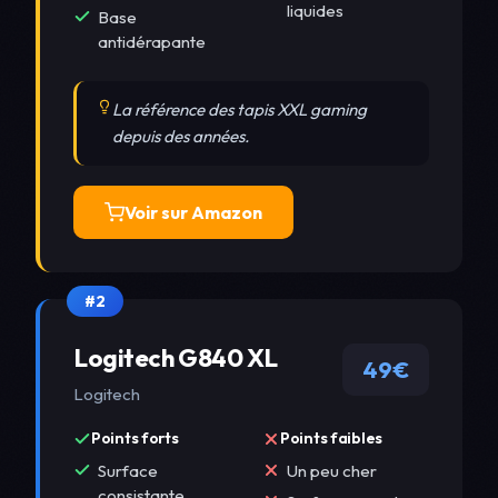
liquides
Base
antidérapante
La référence des tapis XXL gaming
depuis des années.
Voir sur Amazon
#2
Logitech G840 XL
49€
Logitech
Points forts
Points faibles
Surface
Un peu cher
consistante