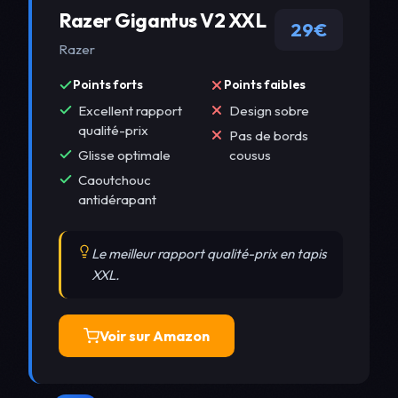
Razer Gigantus V2 XXL
29€
Razer
Points forts
Points faibles
Excellent rapport
Design sobre
qualité-prix
Pas de bords
Glisse optimale
cousus
Caoutchouc
antidérapant
Le meilleur rapport qualité-prix en tapis
XXL.
Voir sur Amazon