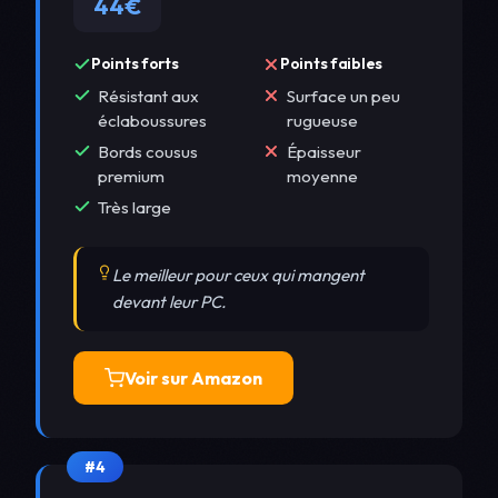
44€
Points forts
Points faibles
Résistant aux
Surface un peu
éclaboussures
rugueuse
Bords cousus
Épaisseur
premium
moyenne
Très large
Le meilleur pour ceux qui mangent
devant leur PC.
Voir sur Amazon
#4