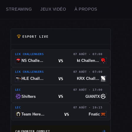
STREAMING
JEUX VIDÉO
À PROPOS
ESPORT LIVE
LCK CHALLENGERS
07 AOÛT · 07:00
VS
NS Challengers
kt Challengers
LCK CHALLENGERS
07 AOÛT · 07:00
VS
HLE Challengers
KRX Challengers
LEC
07 AOÛT · 17:00
VS
Shifters
GIANTX
LEC
07 AOÛT · 19:15
VS
Team Heretics
Fnatic
CALENDRIER COMPLET