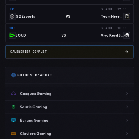
LEC
09 AOÛT · 17:00
VS
G2 Esports
Team Heretics
CBLOL
09 AOÛT · 18:00
VS
LOUD
Vivo Keyd Stars
CALENDRIER COMPLET
GUIDES D'ACHAT
Casques Gaming
Souris Gaming
Écrans Gaming
Claviers Gaming