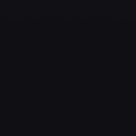
L'essentiel du gaming, streaming & esport. Guides, calendrier
esport, actualités.
NAVIGATION