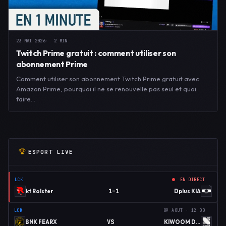
23 MAI 2026
2 MIN
Twitch Prime gratuit : comment utiliser son
abonnement Prime
Comment utiliser son abonnement Twitch Prime gratuit avec
Amazon Prime, pourquoi il ne se renouvelle pas seul et quoi
faire…
ESPORT LIVE
LCK
EN DIRECT
1–1
kt Rolster
Dplus KIA
LCK
09 AOÛT · 12:00
VS
BNK FEARX
KIWOOM DRX