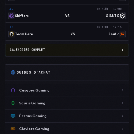
LEC
07 AOÛT · 17:00
VS
Shifters
GIANTX
LEC
07 AOÛT · 19:15
VS
Team Heretics
Fnatic
CALENDRIER COMPLET
GUIDES D'ACHAT
Casques Gaming
Souris Gaming
Écrans Gaming
Claviers Gaming