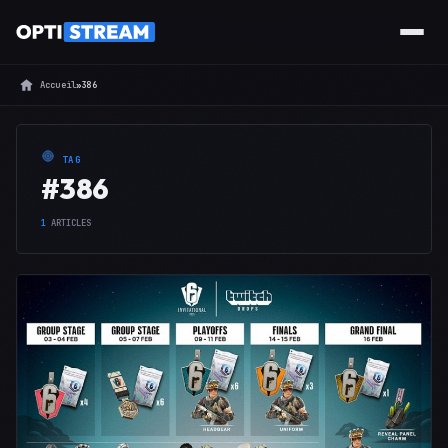
Accueil
»
386
TAG
#386
1
ARTICLES