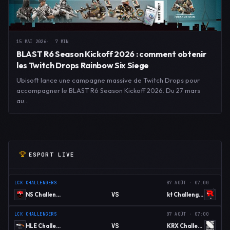
15 MAI 2026
7 MIN
BLAST R6 Season Kickoff 2026 : comment obtenir
les Twitch Drops Rainbow Six Siege
Ubisoft lance une campagne massive de Twitch Drops pour
accompagner le BLAST R6 Season Kickoff 2026. Du 27 mars
au…
ESPORT LIVE
LCK CHALLENGERS
07 AOÛT · 07:00
VS
NS Challengers
kt Challengers
LCK CHALLENGERS
07 AOÛT · 07:00
VS
HLE Challengers
KRX Challengers