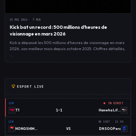
15 MAI 2026
7 MIN
Kick bat un record : 500 millions d’heures de
visionnage en mars 2026
Kick a dépassé les 500 millions d'heures de visionnage en mars
2026, son meilleur mois depuis octobre 2025. Chiffres détaillés,
…
ESPORT LIVE
LCK
EN DIRECT
1–1
T1
Hanwha Life Esports
LCK
08 AOÛT · 12:00
VS
NONGSHIM RED FORCE
DN SOOPers