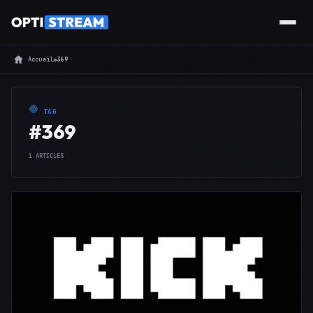
Accueil
»
369
TAG
#369
1
ARTICLES