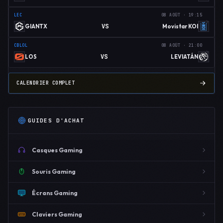
LEC
08 AOÛT · 19:15
VS
GIANTX
Movistar KOI
CBLOL
08 AOÛT · 21:00
VS
LOS
LEVIATÁN
CALENDRIER COMPLET
GUIDES D'ACHAT
Casques Gaming
Souris Gaming
Écrans Gaming
Claviers Gaming