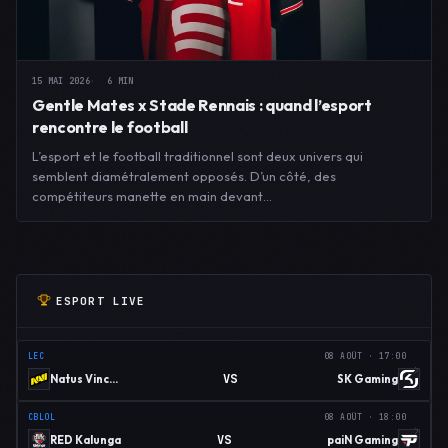
15 MAI 2026
6 MIN
Gentle Mates x Stade Rennais : quand l’esport
rencontre le football
L’esport et le football traditionnel sont deux univers qui
semblent diamétralement opposés. D’un côté, des
compétiteurs manette en main devant…
ESPORT LIVE
LEC
08 AOÛT · 17:00
VS
Natus Vincere
SK Gaming
CBLOL
08 AOÛT · 18:00
VS
RED Kalunga
paiN Gaming