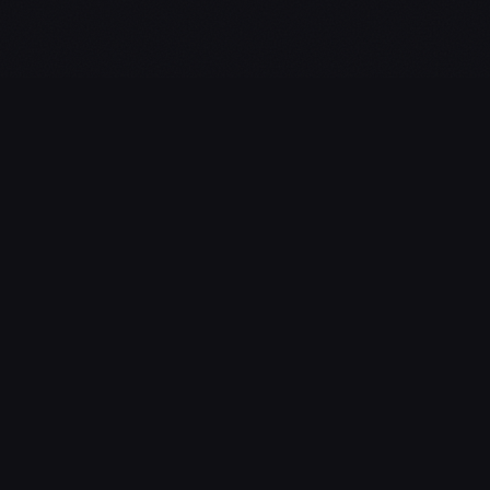
L'essentiel du gaming, streaming & esport. Guides, calendrier
esport, actualités.
NAVIGATION