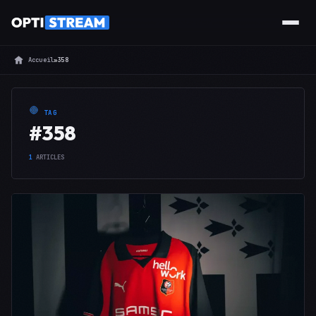
Accueil
»
358
TAG
#358
1
ARTICLES