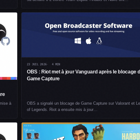
23 JUIL 2026
4 MIN
OBS : Riot met à jour Vanguard après le blocage 
Game Capture
ure
mise à
OBS a signalé un blocage de Game Capture sur Valorant et L
of Legends. Riot a ensuite mis à jour…