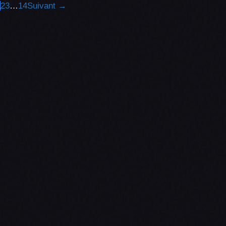
1
2
3
…
14
Suivant →