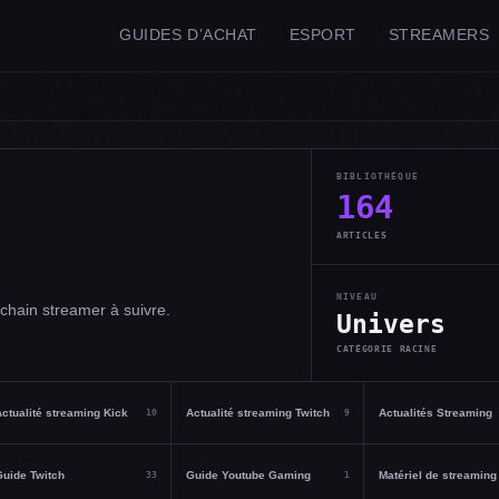
GUIDES D’ACHAT
ESPORT
STREAMERS
BIBLIOTHÈQUE
164
ARTICLES
NIVEAU
ochain streamer à suivre.
Univers
CATÉGORIE RACINE
ctualité streaming Kick
Actualité streaming Twitch
Actualités Streaming
10
9
uide Twitch
Guide Youtube Gaming
Matériel de streaming
33
1