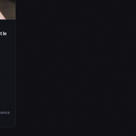
t le
bsence