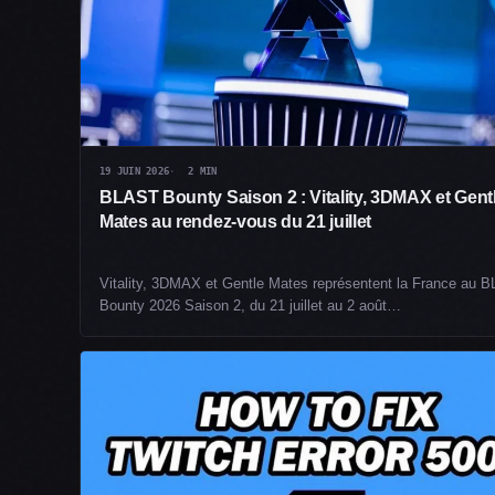
19 JUIN 2026
2 MIN
BLAST Bounty Saison 2 : Vitality, 3DMAX et Gent
Mates au rendez-vous du 21 juillet
Vitality, 3DMAX et Gentle Mates représentent la France au 
Bounty 2026 Saison 2, du 21 juillet au 2 août…