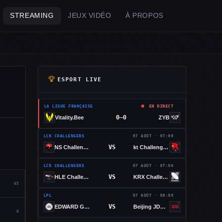
STREAMING
JEUX VIDÉO
À PROPOS
ESPORT LIVE
LA LIGUE FRANÇAISE
EN DIRECT
0–0
Vitality.Bee
ZYB
LCK CHALLENGERS
07 AOÛT · 07:00
VS
NS Challengers
kt Challengers
LCK CHALLENGERS
07 AOÛT · 07:00
VS
HLE Challengers
KRX Challengers
65
LPL
07 AOÛT · 09:00
VS
EDWARD GAMING
Beijing JDG Esports
6