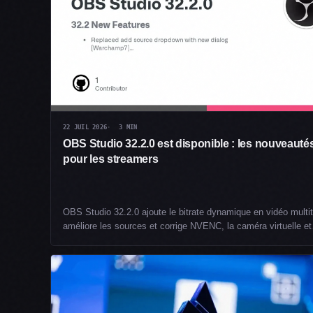
22 JUIL 2026
3 MIN
OBS Studio 32.2.0 est disponible : les nouveauté
pour les streamers
OBS Studio 32.2.0 ajoute le bitrate dynamique en vidéo multit
améliore les sources et corrige NVENC, la caméra virtuelle e