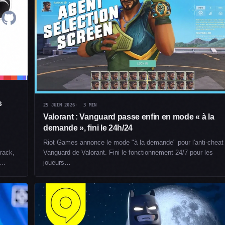
s
25 JUIN 2026
3 MIN
Valorant : Vanguard passe enfin en mode « à la
demande », fini le 24h/24
Riot Games annonce le mode "à la demande" pour l'anti-cheat
rack,
Vanguard de Valorant. Fini le fonctionnement 24/7 pour les
t…
joueurs…