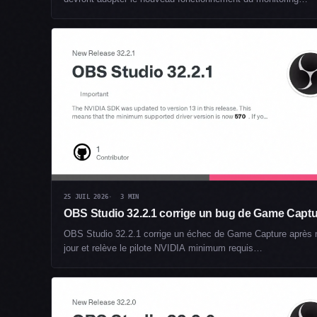
25 JUIL 2026
3 MIN
OBS Studio 32.2.1 corrige un bug de Game Capt
OBS Studio 32.2.1 corrige un échec de Game Capture après 
jour et relève le pilote NVIDIA minimum requis…