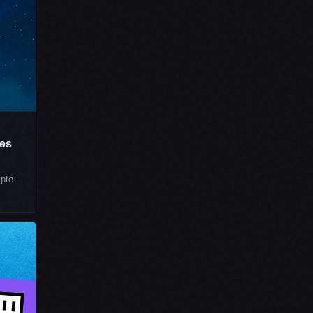
les
mpte