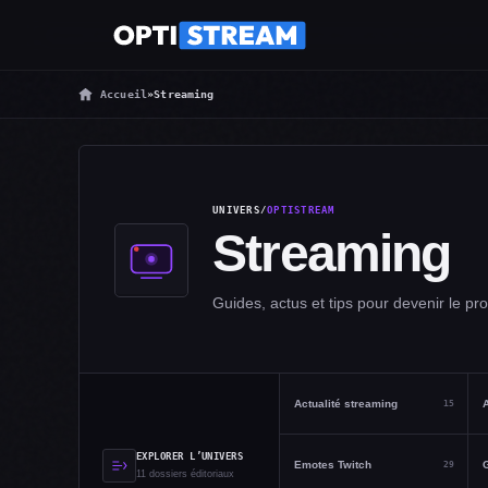
Accueil
»
Streaming
UNIVERS
/
OPTISTREAM
Streaming
Guides, actus et tips pour devenir le pr
Actualité streaming
A
15
EXPLORER L’UNIVERS
Emotes Twitch
G
29
11 dossiers éditoriaux